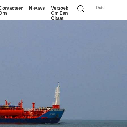
Dutch
Contacteer
Nieuws
Verzoek
Ons
Om Een
Citaat