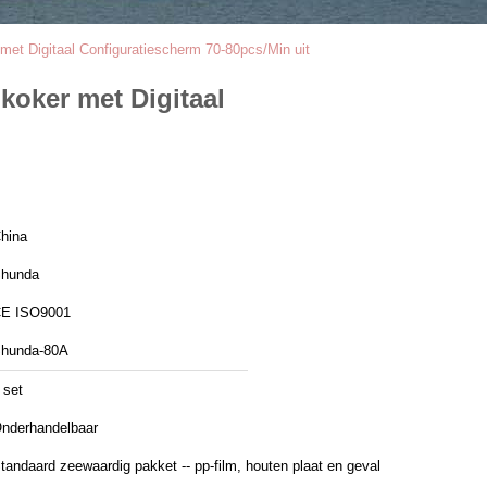
t Digitaal Configuratiescherm 70-80pcs/Min uit
oker met Digitaal
hina
hunda
E ISO9001
hunda-80A
 set
nderhandelbaar
tandaard zeewaardig pakket -- pp-film, houten plaat en geval