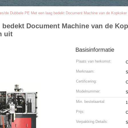
es/de Dubbele PE Met een laag bedekt Document Machine van de Kopkoker me
g bedekt Document Machine van de Kopk
 uit
Basisinformatie
Plaats van herkomst:
C
Merknaam:
S
Certificering:
C
Modelnummer:
S
Min. bestelaantal:
1
Prijs:
O
Verpakking Details:
S