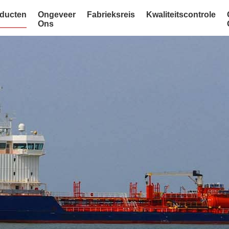
ducten
Ongeveer
Fabrieksreis
Kwaliteitscontrole
Ons