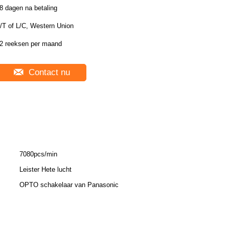
8 dagen na betaling
/T of L/C, Western Union
2 reeksen per maand
Contact nu
7080pcs/min
Leister Hete lucht
OPTO schakelaar van Panasonic