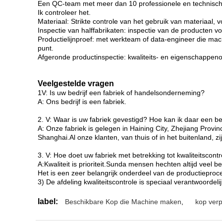
Een QC-team met meer dan 10 professionele en technisc
Ik controleer het.
Materiaal: Strikte controle van het gebruik van materiaal, 
Inspectie van halffabrikaten: inspectie van de producten vo
Productielijnproef: met werkteam of data-engineer die machi
punt.
Afgeronde productinspectie: kwaliteits- en eigenschappe
Veelgestelde vragen
1V: Is uw bedrijf een fabriek of handelsonderneming?
A: Ons bedrijf is een fabriek.
2. V: Waar is uw fabriek gevestigd? Hoe kan ik daar een 
A: Onze fabriek is gelegen in Haining City, Zhejiang Provin
Shanghai.Al onze klanten, van thuis of in het buitenland, 
3. V: Hoe doet uw fabriek met betrekking tot kwaliteitscont
A:Kwaliteit is prioriteit.Sunda mensen hechten altijd veel b
Het is een zeer belangrijk onderdeel van de productieproce
3) De afdeling kwaliteitscontrole is speciaal verantwoordelij
label:
Beschikbare Kop die Machine maken
,
kop ver