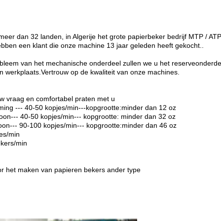
 meer dan 32 landen, in Algerije het grote papierbeker bedrijf MTP /
ebben een klant die onze machine 13 jaar geleden heeft gekocht..
probleem van het mechanische onderdeel zullen we u het reserveonderde
 werkplaats.Vertrouw op de kwaliteit van onze machines.
uw vraag en comfortabel praten met u
ing --- 40-50 kopjes/min---kopgrootte:minder dan 12 oz
oon--- 40-50 kopjes/min--- kopgrootte: minder dan 32 oz
on--- 90-100 kopjes/min--- kopgrootte:minder dan 46 oz
jes/min
kers/min
r het maken van papieren bekers ander type