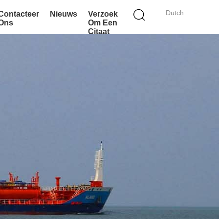
Dutch
Contacteer
Nieuws
Verzoek
Ons
Om Een
Citaat