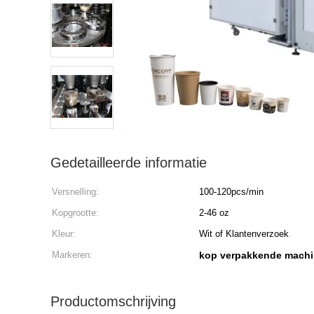
Gedetailleerde informatie
Versnelling:
100-120pcs/min
Kopgrootte:
2-46 oz
Kleur:
Wit of Klantenverzoek
Markeren:
kop verpakkende mach
Productomschrijving