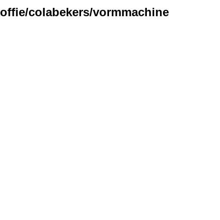
offie/colabekers/vormmachine