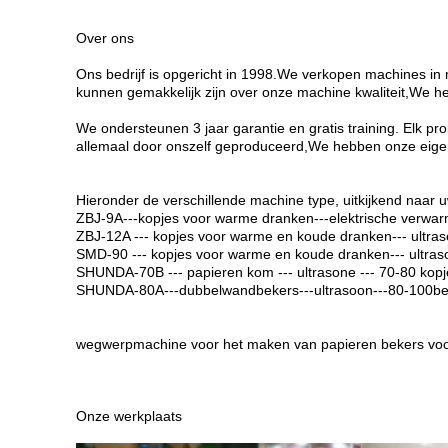
Over ons
Ons bedrijf is opgericht in 1998.We verkopen machines in
kunnen gemakkelijk zijn over onze machine kwaliteit,We h
We ondersteunen 3 jaar garantie en gratis training. Elk 
allemaal door onszelf geproduceerd,We hebben onze eigen
Hieronder de verschillende machine type, uitkijkend naar 
ZBJ-9A---kopjes voor warme dranken---elektrische verwarm
ZBJ-12A --- kopjes voor warme en koude dranken--- ultras
SMD-90 --- kopjes voor warme en koude dranken--- ultraso
SHUNDA-70B --- papieren kom --- ultrasone --- 70-80 kop
SHUNDA-80A---dubbelwandbekers---ultrasoon---80-100be
wegwerpmachine voor het maken van papieren bekers voo
Onze werkplaats