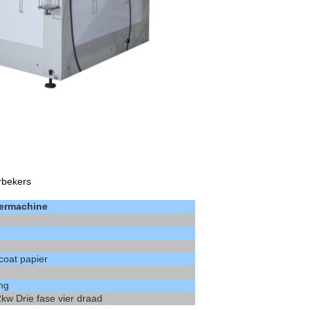
rbekers
ermachine
coat papier
ng
w Drie fase vier draad