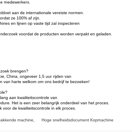
he medewerkers.
voldoet aan de internationale vereiste normen.
ordat ze 100% af zijn.
nes en lijnen op vaste tijd zal inspecteren
nonderzoek voordat de producten worden verpakt en geladen.
bezoek brengen?
cie, China, ongeveer 1,5 uur rijden van
zijn van harte welkom om ons bedrijf te bezoeken!
role?
elang aan kwaliteitscontrole van
dure. Het is een zeer belangrijk onderdeel van het proces.
k voor de kwaliteitscontrole in elk proces.
pakkende machine
,
Hoge snelheidsdocument Kopmachine