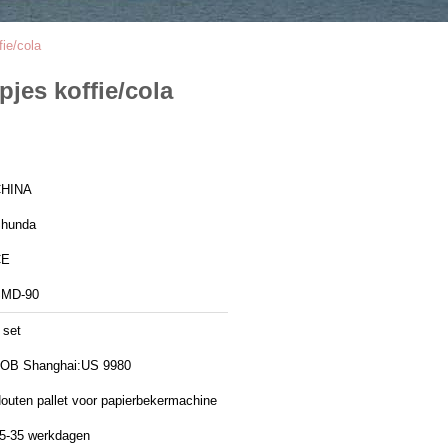
ie/cola
jes koffie/cola
HINA
hunda
CE
MD-90
 set
OB Shanghai:US 9980
outen pallet voor papierbekermachine
5-35 werkdagen