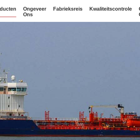
ducten
Ongeveer
Fabrieksreis
Kwaliteitscontrole
Ons