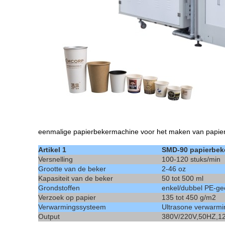
eenmalige papierbekermachine voor het maken van papie
Artikel 1
SMD-90 papierbek
Versnelling
100-120 stuks/min
Grootte van de beker
2-46 oz
Kapasiteit van de beker
50 tot 500 ml
Grondstoffen
enkel/dubbel PE-ge
Verzoek op papier
135 tot 450 g/m2
Verwarmingssysteem
Ultrasone verwarmi
Output
380V/220V,50HZ,12k