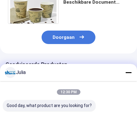
Beschikbare Document
Machine van de
Kopverpakking 60HZ
380V/220V
Doorgaan
Geadviseerde Producten
Julia
12:30 PM
Good day, what product are you looking for?
Horizontale
Automatische Hete
50 ml koffie-
145pcs/min-Hoge
en Koude
theepapierbek
snelheids
Drankdocument Kop
Automatische