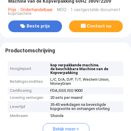
Machine van de Kopverpakking 60HZ 380V/220V
Prijs：Onderhandelbaar
MOQ：1 vastgestelde document
kopmachine
Beste prijs
Contact nu
Productomschrijving
,
kop verpakkende machine
Hoogtepunt
de beschikbare Machine van de
Kopverpakking
L/C, D/A, D/P, T/T, Western Union,
Betalingscondities
MoneyGram
Certificering
FDA,SGS.ISO:9000
Levering vermogen
20 sets per maand
35-45 werkdagen na bevestigde
Levertijd
kopgrootte en ontvangen storting
Merknaam
Shunda
Bekijk meer