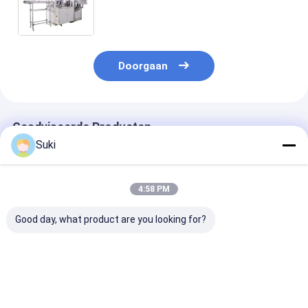
het grondstoffen 135-450 gram in
80pcs/min gebruiken
Doorgaan
Geadviseerde Producten
Suki
4:58 PM
Good day, what product are you looking for?
Groene
Small
Automatisch d
Automatische
Businessdocument
Houder die van
Papieren Buis
Buis die Machine,
Autoweefsel
Machine Hoge
Maximum
Machine voor
Snelheid 70 - 80
Kopdiameter 90mm
Cilinderdoos 
Beste prijs
Beste prijs
Beste pri