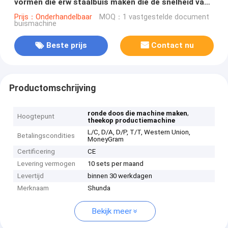
vormen die erw staalbuis maken die de snelheid van
het grondstoffen 135-450 gram in 80pcs/min
Prijs：Onderhandelbaar
MOQ：1 vastgestelde document
buismachine
gebruiken
Beste prijs
Contact nu
Productomschrijving
,
ronde doos die machine maken
Hoogtepunt
theekop productiemachine
L/C, D/A, D/P, T/T, Western Union,
Betalingscondities
MoneyGram
Certificering
CE
Levering vermogen
10 sets per maand
Levertijd
binnen 30 werkdagen
Merknaam
Shunda
Bekijk meer