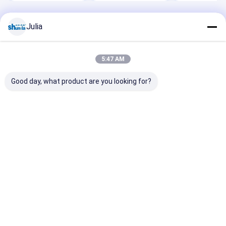
Thuis
Ongeveer ons
Desktop Site
Julia
Sitemap
Privacybeleid
Kwaliteit
Automatische Document Kopmachine
China
Fabriek.Copyright © 2026 HAINING CHENGDA MACHINERY CO.LTD.
5:47 AM
All Rights Reserved.
Good day, what product are you looking for?
Huis
Producten
Ongeveer ons