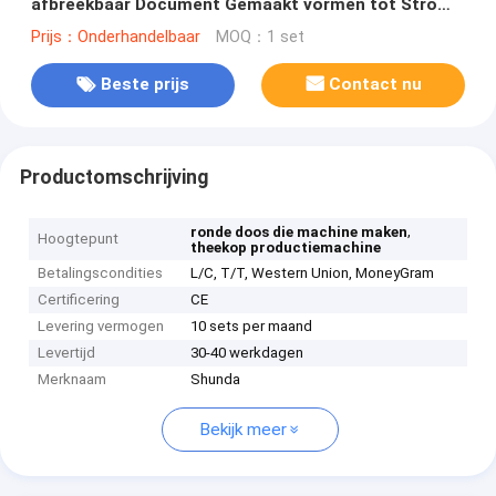
afbreekbaar Document Gemaakt vormen tot Stro
die voor Dranken maken
Prijs：Onderhandelbaar
MOQ：1 set
Beste prijs
Contact nu
Productomschrijving
,
ronde doos die machine maken
Hoogtepunt
theekop productiemachine
Betalingscondities
L/C, T/T, Western Union, MoneyGram
Certificering
CE
Levering vermogen
10 sets per maand
Levertijd
30-40 werkdagen
Merknaam
Shunda
Bekijk meer