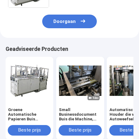
Doorgaan
Geadviseerde Producten
Groene
Small
Automatisch d
Automatische
Businessdocument
Houder die van
Papieren Buis
Buis die Machine,
Autoweefsel
Machine Hoge
Maximum
Machine voor
Snelheid 70 - 80
Kopdiameter 90mm
Cilinderdoos 
Beste prijs
Beste prijs
Beste pri
STUKS / MIN
vormen
met Ultrasone
Hete Luchtsy