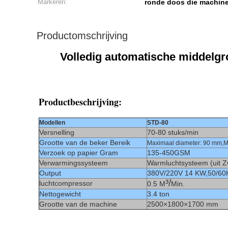
Markeren:
ronde doos die machin
Productomschrijving
Volledig automatische middelgr
Productbeschrijving:
Modellen
STD-80
Versnelling
70-80 stuks/min
Grootte van de beker Bereik
Maximaal diameter: 90 mm,
M
Verzoek op papier Gram
135-450GSM
Verwarmingssysteem
Warmluchtsysteem (uit Z
Output
380V/220V 14 KW,50/60HZ
³
/
luchtcompressor
0.5 M
Min.
Nettogewicht
3.4 ton
Grootte van de machine
2500
×
1800
×
1700 mm