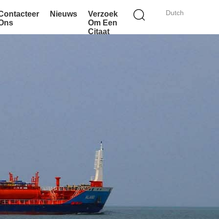
Dutch
Contacteer
Nieuws
Verzoek
Ons
Om Een
Citaat