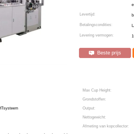
e
Levertijd:
b
Betalingscondities:
L
Levering vermogen:
1
Beste prijs
Max Cup Height:
Grondstoffen:
Tsysteem
Output:
Nettogewicht:
Afmeting van kopcollector: