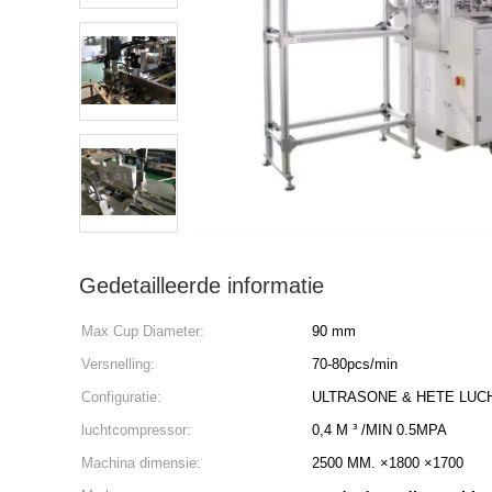
Gedetailleerde informatie
Max Cup Diameter:
90 mm
Versnelling:
70-80pcs/min
Configuratie:
ULTRASONE & HETE LUCH
luchtcompressor:
0,4 M ³ /MIN 0.5MPA
Machina dimensie:
2500 MM. ×1800 ×1700