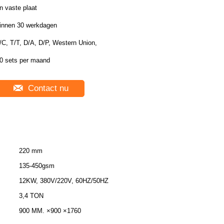
n vaste plaat
innen 30 werkdagen
/C, T/T, D/A, D/P, Western Union,
0 sets per maand
Contact nu
220 mm
135-450gsm
12KW, 380V/220V, 60HZ/50HZ
3,4 TON
900 MM. ×900 ×1760