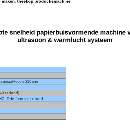
e maken
theekop productiemachine
,
ote snelheid papierbuisvormende machine v
ultrasoon & warmlucht systeem
aximaal
Hoogte:220 mm
witserland)
, Drie fase vier draad