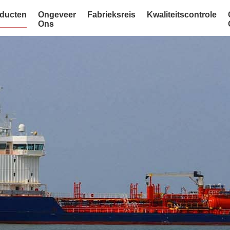
ducten
Ongeveer
Fabrieksreis
Kwaliteitscontrole
Ons