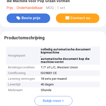
die Machine voor Pop Graan vormen
Prijs：Onderhandelbaar
MOQ：1 set
Beste prijs
Contact nu
Productomschrijving
volledig automatische document
kopmachine
Hoogtepunt
,
automatische document kop die
machine vormt
Betalingscondities
T/T of L/C, Western Union
Certificering
ISO9001 CE
Levering vermogen
18 sets per maand
Levertijd
40 dagen
Merknaam
Shunda
Bekijk meer