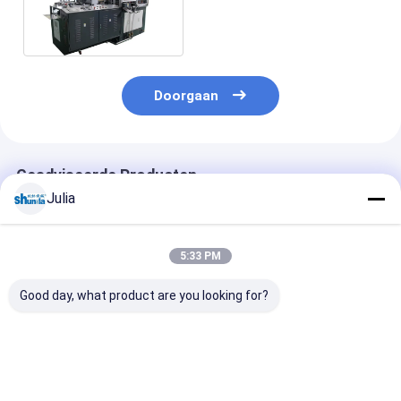
die Machine voor Pop
Graan vormen
Doorgaan
Geadviseerde Producten
Julia
5:33 PM
Good day, what product are you looking for?
80 stuks/min
Document Kom die
Krachtige Pap
Automobiele
Machine, grote
Bowl Making
papierbekermachine
groottedocument
Machine 380v 
met PLC en
kom maken die
50hz