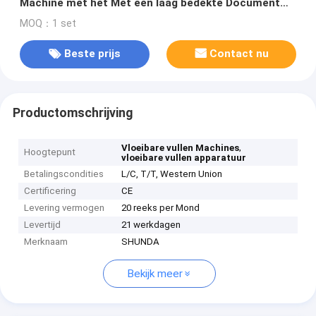
Machine met het Met een laag bedekte Document
van Pe/Pla voor Koffiekop vormen
MOQ：1 set
Beste prijs
Contact nu
Productomschrijving
,
Vloeibare vullen Machines
Hoogtepunt
vloeibare vullen apparatuur
Betalingscondities
L/C, T/T, Western Union
Certificering
CE
Levering vermogen
20 reeks per Mond
Levertijd
21 werkdagen
Merknaam
SHUNDA
Bekijk meer