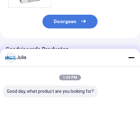
voor Koffiekop vormen
Doorgaan
Geadviseerde Producten
Julia
1:49 PM
Good day, what product are you looking for?
Eenlaagse PLC
Hoge
Ultrasone en 
automatische papier
snelheidsdocument
Lucht Verwar
deksel dekking
Kopdeksel die
PE Coated Pap
maken machine
Machineprijs voor
Deksel Maker
Dekseldiameter
Beste prijs
Beste prijs
Beste pri
maken binnen
60mm125mm