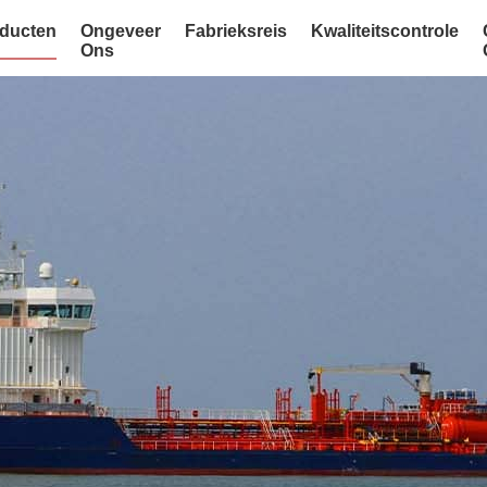
ducten
Ongeveer
Fabrieksreis
Kwaliteitscontrole
Ons