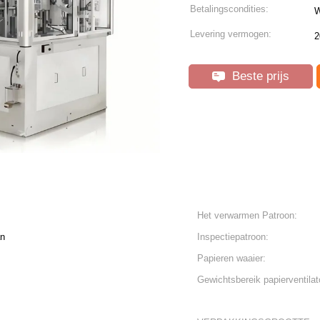
Betalingscondities:
W
Levering vermogen:
2
Beste prijs
Het verwarmen Patroon:
an
Inspectiepatroon:
Papieren waaier:
Gewichtsbereik papierventilat