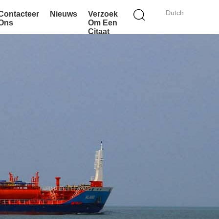
Dutch
Contacteer
Nieuws
Verzoek
Ons
Om Een
Citaat