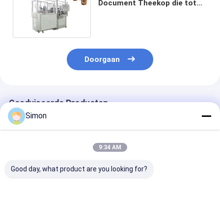
Document Theekop die tot
Machine maakt Enig PE Met
een laag bedekt Document
Doorgaan
Geadviseerde Producten
Simon
9:34 AM
Good day, what product are you looking for?
2020 het Document
Shundadocument
Document de
van Shunda
kop die machine,
Theekop die
Automatische
koffiekop,
Machine, het 