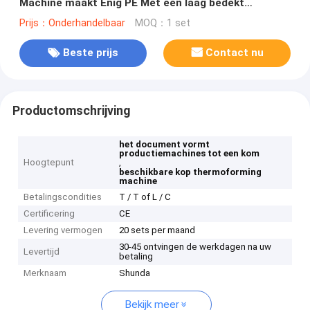
Machine maakt Enig PE Met een laag bedekt
Document
Prijs：Onderhandelbaar
MOQ：1 set
Beste prijs
Contact nu
Productomschrijving
het document vormt
productiemachines tot een kom
Hoogtepunt
,
beschikbare kop thermoforming
machine
Betalingscondities
T / T of L / C
Certificering
CE
Levering vermogen
20 sets per maand
30-45 ontvingen de werkdagen na uw
Levertijd
betaling
Merknaam
Shunda
Bekijk meer