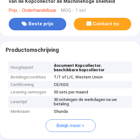
van de Kopcollector de Machinehoge snelheid
Prijs：Onderhandelbaar
MOQ：1 set
Beste prijs
Contact nu
Productomschrijving
,
document Kopcollector
Hoogtepunt
beschikbare kopcollector
Betalingscondities
T/T of L/C, Western Union
Certificering
CE/SGS
Levering vermogen
50 sets per maand
30 ontvingen de werkdagen na uw
Levertijd
betaling
Merknaam
Shunda
Bekijk meer