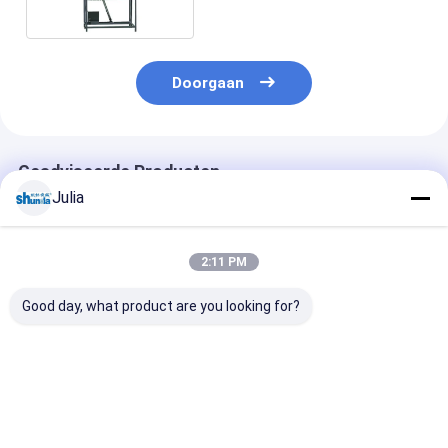
Machinehoge snelheid
Doorgaan
Geadviseerde Producten
Julia
2:11 PM
Good day, what product are you looking for?
Professionele
Professionele
Automatische
Automatische
automatische
Document de
Kopcollector
papierbekerverzamelaar
Visieinspectie
Voor
Kopcollector v
papierbekermachine
Hoge
Beste prijs
Beste prijs
Beste pri
snelheidsmach