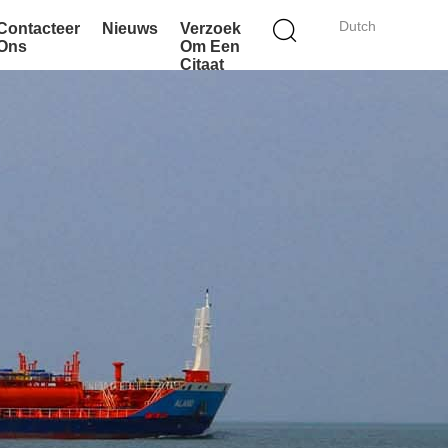
Dutch
Contacteer
Nieuws
Verzoek
Ons
Om Een
Citaat