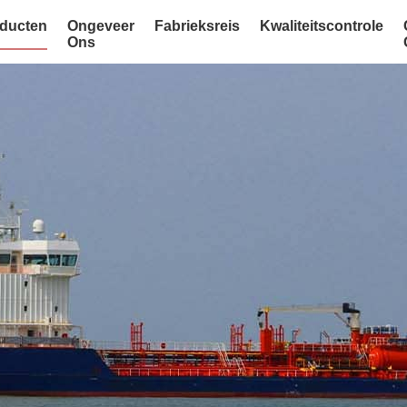
ducten
Ongeveer
Fabrieksreis
Kwaliteitscontrole
Ons