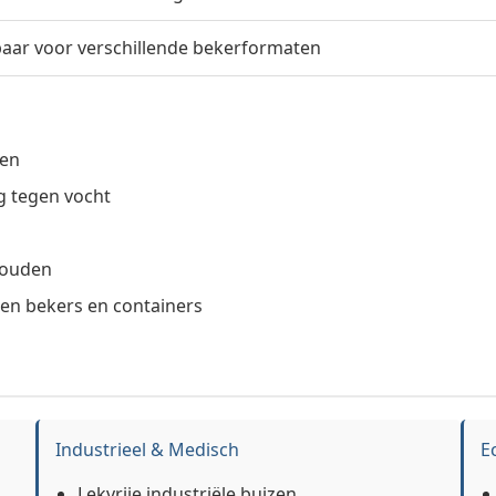
aar voor verschillende bekerformaten
len
g tegen vocht
houden
ren bekers en containers
Industrieel & Medisch
E
Lekvrije industriële buizen