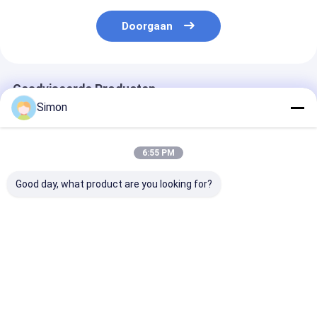
Doorgaan
Geadviseerde Producten
Simon
6:55 PM
Good day, what product are you looking for?
2020 het Document
Shundadocument
Document de
van Shunda
kop die machine,
Theekop die
Automatische
koffiekop,
Machine, het 
Theekop die
roomijskom, hoge
van de hoge
Machinehoge
snelheidsmachine
snelheids digit
Beste prijs
Beste prijs
Beste pri
snelheid
vormen
controle make
100145pcs/m maken
inspecteert
document the
makend machi