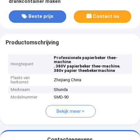
drankcontainer maken
Beste prijs
Contact nu
Productomschrijving
Professionele papierbeker thee-
machine
Hoogtepunt
,
,
380V papierbeker thee-machine
380v papier theebekermachine
Plaats van
Zhejiang China
herkomst
Merknaam
Shunda
Modelnummer
SMD-90
Bekijk meer
Contactgegevens