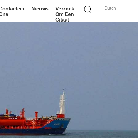
Dutch
Contacteer
Nieuws
Verzoek
Ons
Om Een
Citaat