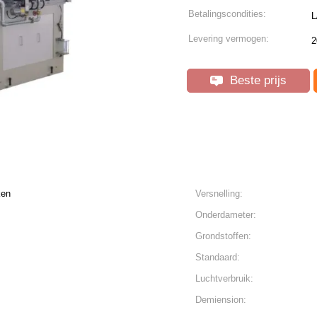
Betalingscondities:
L
Levering vermogen:
2
Beste prijs
ken
Versnelling:
Onderdameter:
Grondstoffen:
Standaard:
Luchtverbruik:
Demiension: