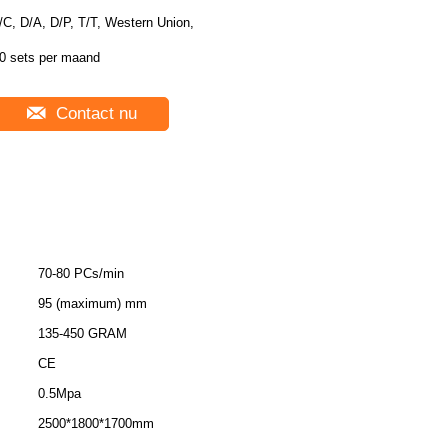
/C, D/A, D/P, T/T, Western Union,
0 sets per maand
Contact nu
70-80 PCs/min
95 (maximum) mm
135-450 GRAM
CE
0.5Mpa
2500*1800*1700mm