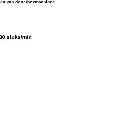
men van donerboxmachines
80 stuks/min