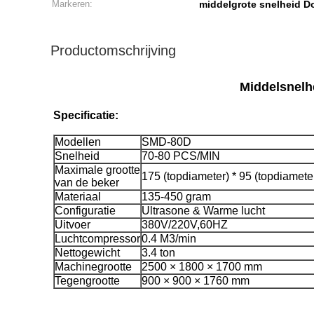
Markeren:
middelgrote snelheid D
Productomschrijving
Middelsnelh
Specificatie:
Modellen
SMD-80D
Snelheid
70-80 PCS/MIN
Maximale grootte
175 (topdiameter) * 95 (topdiamete
van de beker
Materiaal
135-450 gram
Configuratie
Ultrasone & Warme lucht
Uitvoer
380V/220V,60HZ
Luchtcompressor
0.4 M3/min
Nettogewicht
3.4 ton
Machinegrootte
2500 × 1800 × 1700 mm
Tegengrootte
900 × 900 × 1760 mm