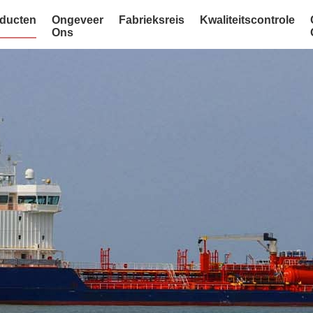
ducten
Ongeveer
Fabrieksreis
Kwaliteitscontrole
Ons