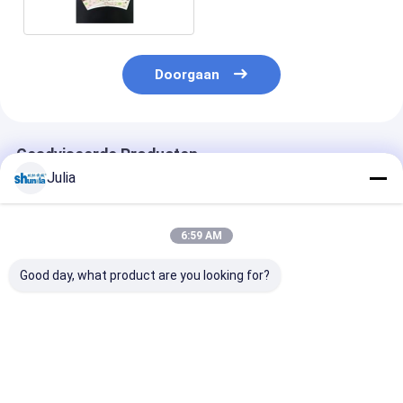
Drank
Doorgaan
Geadviseerde Producten
Julia
6:59 AM
Good day, what product are you looking for?
Klasse een PE Met
Grondstof Gedrukte
Kies/Dubbele 
een laag bedekt
en Cutted-Document
een laag bedek
Document
Kopblad voor
Voedselrang e
Kopventilator
Hete/Koude
Document Kar
Gedrukte en Cutted-
Drankkop
voor Documen
Beste prijs
Beste prijs
Beste pri
Document
Kopkom en Deks