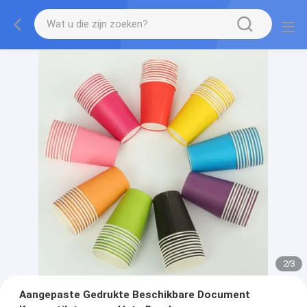
2
/
3
Aangepaste Gedrukte Beschikbare Document