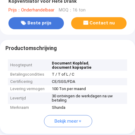
Kopventilator voor Hete Drank
Prijs：Onderhandelbaar
MOQ：16 ton
Beste prijs
Contact nu
Productomschrijving
,
Document Kopblad
Hoogtepunt
document kopspatie
Betalingscondities
T / T of L / C
Certificering
CE/SGS/FDA
Levering vermogen
100 Ton per maand
30 ontvingen de werkdagen na uw
Levertijd
betaling
Merknaam
Shunda
Bekijk meer