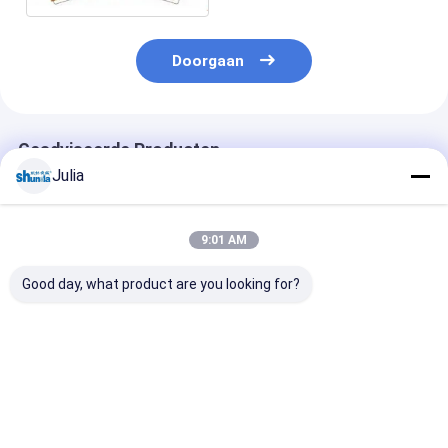
Doorgaan
Geadviseerde Producten
Julia
9:01 AM
Good day, what product are you looking for?
Klasse een PE Met
Grondstof Gedrukte
Kies/Dubbele 
een laag bedekt
en Cutted-Document
een laag bedek
Document
Kopblad voor
Voedselrang e
Kopventilator
Hete/Koude
Document Kar
Gedrukte en Cutted-
Drankkop
voor Documen
Beste prijs
Beste prijs
Beste pri
Document
Kopkom en Deks
Ventilators voor