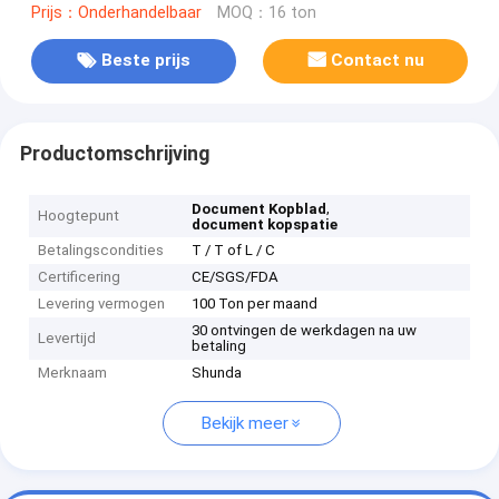
Prijs：Onderhandelbaar
MOQ：16 ton
Beste prijs
Contact nu
Productomschrijving
,
Document Kopblad
Hoogtepunt
document kopspatie
Betalingscondities
T / T of L / C
Certificering
CE/SGS/FDA
Levering vermogen
100 Ton per maand
30 ontvingen de werkdagen na uw
Levertijd
betaling
Merknaam
Shunda
Bekijk meer