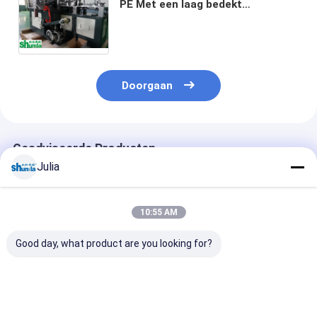
PE Met een laag bedekt
Document Kop die Machine voor
Hete/Koude Drankkoppen vormt
met Hete Luchtsysteem
Doorgaan
Geadviseerde Producten
Julia
10:55 AM
Good day, what product are you looking for?
50hz PLC Control
Volledig
100-120pcs/M
Automatic Forming
automatische ijsje
Document Kop 
Machine voor
papierbeker maken
Machine en