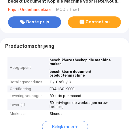
bedekt Document Kop die Machine voor Hete/Koude
Drankkoppen vormt met Hete Luchtsysteem
Prijs：Onderhandelbaar
MOQ：1 set
Beste prijs
Contact nu
Productomschrijving
beschikbare theekop die machine
maken
Hoogtepunt
,
beschikbare document
productenmachine
Betalingscondities
T / T of L / C
Certificering
FDA, ISO: 9000
Levering vermogen
80 sets per maand
50 ontvingen de werkdagen na uw
Levertijd
betaling
Merknaam
Shunda
Bekijk meer