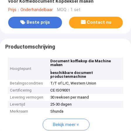
voor Koffiedocument Kopdeksel maken
Prijs：Onderhandelbaar
MOQ：1 set
Beste prijs
Contact nu
Productomschrijving
Document koffiekop die Machine
maken
Hoogtepunt
,
beschikbare document
productenmachine
Betalingscondities
T/T of L/C, Western Union
Certificering
CE ISO9001
Levering vermogen
30 reeksen per maand
Levertijd
25-30 dagen
Merknaam
Shunda
Bekijk meer