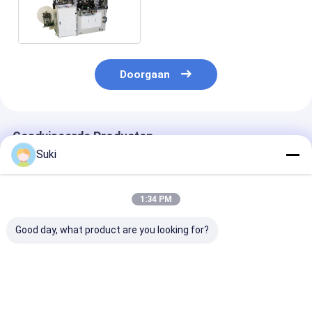
voor Koffiedocument
Kopdeksel maken
Doorgaan
Geadviseerde Producten
Suki
1:34 PM
Good day, what product are you looking for?
Eenlaagse PLC
Hoge
Ultrasone en 
automatische papier
snelheidsdocument
Lucht Verwar
deksel dekking
Kopdeksel die
PE Coated Pap
maken machine
Machineprijs voor
Deksel Maker