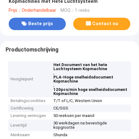
Kopmachines met Hete Luchtsysteem
Prijs：Onderhandelbaar
MOQ：1 reeks
Beste prijs
Contact nu
Productomschrijving
Het Document van het hete
Luchtsysteem Kopmachine
,
PLA-Hoge snelheidsdocument
Hoogtepunt
Kopmachine
,
120pcs/min hoge snelheidsdocument
Kopmachine
Betalingscondities
T/T of L/C, Western Union
Certificering
CE/SGS
Levering vermogen
50 reeksen per maand
30 werkdagen na bevestigde
Levertijd
kopgrootte
Merknaam
Shunda