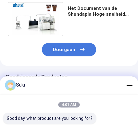
Het Document van de
Shundapla Hoge snelheid
Kopmachines met Hete
Luchtsysteem
Doorgaan
Geadviseerde Producten
Suki
4:01 AM
Good day, what product are you looking for?
2026 Intelligente
160 stuks/min Servo
Single / Doubl