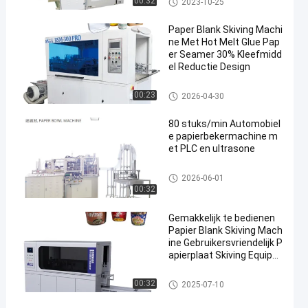
00:32
2023-10-25
vormen
Paper Blank Skiving Machi
ne Met Hot Melt Glue Pap
er Seamer 30% Kleefmidd
el Reductie Design
Papiervrij schijferen
00:23
2026-04-30
80 stuks/min Automobiel
e papierbekermachine m
et PLC en ultrasone
document kom die machine m
2026-06-01
aakt
00:32
Gemakkelijk te bedienen
Papier Blank Skiving Mach
ine Gebruikersvriendelijk P
apierplaat Skiving Equipm
ent
Papiervrij schijferen
00:32
2025-07-10