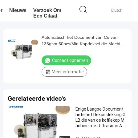
r
Nieuws
Verzoek Om
Dutch
Een Citaat
Automatisch het Document van Ce van
135gsm 60pcs/Min Kopdeksel die Machine
maken
Contact opnemen
Meer informatie
Gerelateerde video's
Enige Laagpe Document
hete het Dekseldekking G
LB die van de koffiekop M
achine met Ultrasoon Ap
paraat maken
document deksel die machine