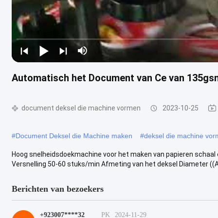
Automatisch het Document van Ce van 135gs
document deksel die machine vormen
2023-10-25
#
Document Deksel die Machine maken
#
deksel die machine vo
Hoog snelheidsdoekmachine voor het maken van papieren schaal e
Versnelling 50-60 stuks/min Afmeting van het deksel Diameter ((A
Berichten van bezoekers
+923007****32
PK
2024-11-29